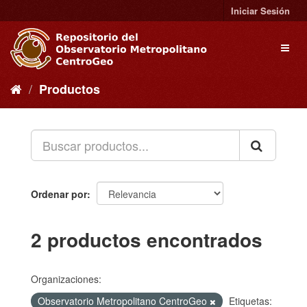
Ir
Iniciar Sesión
al
contenido
Toggl
naviga
Productos
Ordenar por
2 productos encontrados
Organizaciones:
Observatorio Metropolitano CentroGeo
Etiquetas: