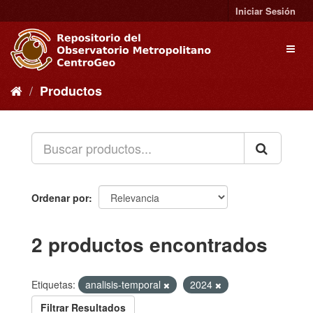
Ir
Iniciar Sesión
al
contenido
Toggl
naviga
Productos
Ordenar por
2 productos encontrados
Etiquetas:
analisis-temporal
2024
Filtrar Resultados