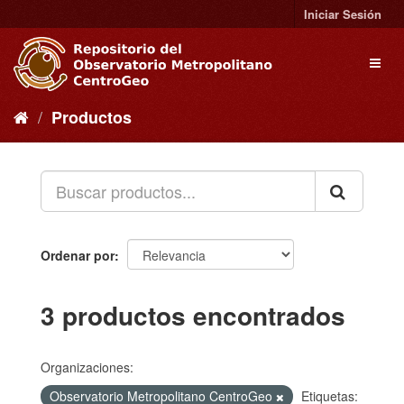
Ir
Iniciar Sesión
al
contenido
Toggl
naviga
Productos
Ordenar por
3 productos encontrados
Organizaciones:
Observatorio Metropolitano CentroGeo
Etiquetas: