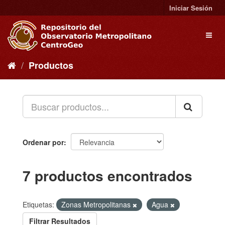
Ir
Iniciar Sesión
al
contenido
Toggl
naviga
Productos
Ordenar por
7 productos encontrados
Etiquetas:
Zonas Metropolitanas
Agua
Filtrar Resultados