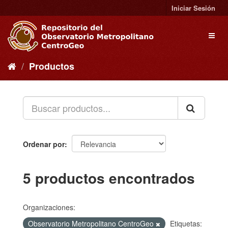
Ir
Iniciar Sesión
al
contenido
Toggl
naviga
Productos
Ordenar por
5 productos encontrados
Organizaciones:
Observatorio Metropolitano CentroGeo
Etiquetas: