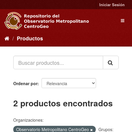
Ir
Iniciar Sesión
al
contenido
Toggl
naviga
Productos
Ordenar por
2 productos encontrados
Organizaciones:
Observatorio Metropolitano CentroGeo
Grupos: