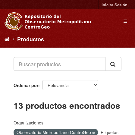
Ir
Iniciar Sesión
al
contenido
Toggl
naviga
Productos
Ordenar por
13 productos encontrados
Organizaciones:
Observatorio Metropolitano CentroGeo
Etiquetas: