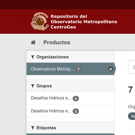
Ir
al
contenido
Productos
Organizaciones
Observatorio Metrop...
7
Grupos
7
Desafíos hídricos e...
4
Org
Desafíos hídricos e...
3
No
Etiquetas