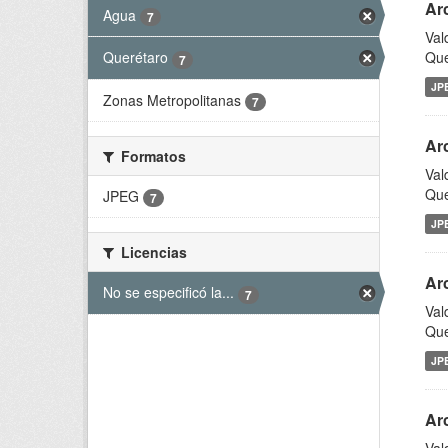
Ar
Agua
7
Val
Que
Querétaro
7
JP
Zonas Metropolitanas
7
Ar
Formatos
Val
Que
JPEG
7
JP
Licencias
Ar
No se especificó la...
7
Val
Que
JP
Ar