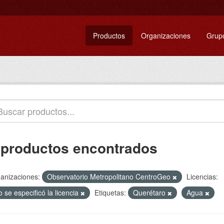
Productos
Organizaciones
Grup
 productos encontrados
anizaciones:
Observatorio Metropolitano CentroGeo
Licencias:
 se especificó la licencia
Etiquetas:
Querétaro
Agua