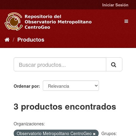
Ir
Iniciar Sesión
al
contenido
Toggl
naviga
Productos
Ordenar por
3 productos encontrados
Organizaciones:
Observatorio Metropolitano CentroGeo
Grupos: