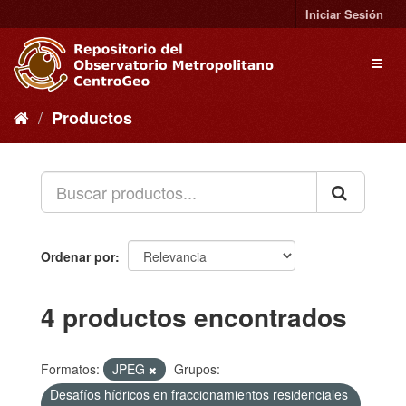
Ir
Iniciar Sesión
al
contenido
Toggl
naviga
Productos
Ordenar por
4 productos encontrados
Formatos:
JPEG
Grupos:
Desafíos hídricos en fraccionamientos residenciales