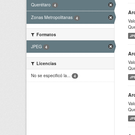
Querétaro
4
Ar
Zonas Metropolitanas
4
Val
Que
Formatos
JP
JPEG
4
Ar
Val
Licencias
Que
No se especificó la...
4
JP
Ar
Val
Que
JP