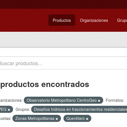
Productos
Organizaciones
Grup
 productos encontrados
anizaciones:
Observatorio Metropolitano CentroGeo
Formatos:
PEG
Grupos:
Desafíos hídricos en fraccionamientos residencial
quetas:
Zonas Metropolitanas
Querétaro