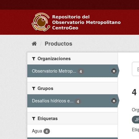
Ir
al
contenido
Productos
Organizaciones
Observatorio Metrop...
4
Grupos
4
Desafíos hídricos e...
4
Org
Etiquetas
J
Eti
Agua
4