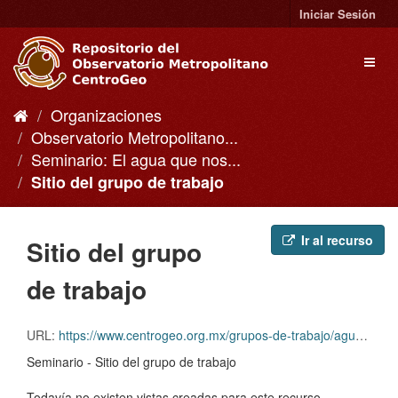
Ir
Iniciar Sesión
al
contenido
Toggl
naviga
Organizaciones
Observatorio Metropolitano...
Seminario: El agua que nos...
Sitio del grupo de trabajo
Ir al recurso
Sitio del grupo
de trabajo
URL:
https://www.centrogeo.org.mx/grupos-de-trabajo/agua-territorio-y-gobernanza
Seminario - Sitio del grupo de trabajo
Todavía no existen vistas creadas para este recurso.