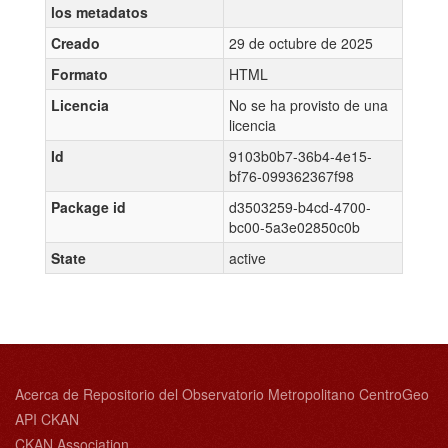
los metadatos
Creado
29 de octubre de 2025
Formato
HTML
Licencia
No se ha provisto de una
licencia
Id
9103b0b7-36b4-4e15-
bf76-099362367f98
Package id
d3503259-b4cd-4700-
bc00-5a3e02850c0b
State
active
Acerca de Repositorio del Observatorio Metropolitano CentroGeo
API CKAN
CKAN Association